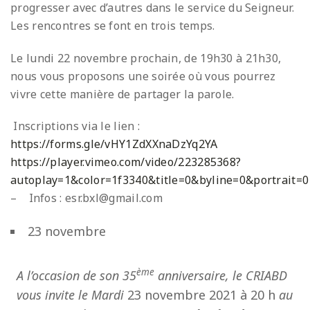
progresser avec d’autres dans le service du Seigneur.
Les rencontres se font en trois temps.
Le lundi 22 novembre prochain, de 19h30 à 21h30,
nous vous proposons une soirée où vous pourrez
vivre cette manière de partager la parole.
Inscriptions via le lien :
https://forms.gle/vHY1ZdXXnaDzYq2YA
https://player.vimeo.com/video/223285368?
autoplay=1&color=1f3340&title=0&byline=0&portrait=0
– Infos : esr.bxl@gmail.com
23 novembre
ème
A l’occasion de son 35
anniversaire, le CRIABD
vous invite le
Mardi
23 novembre 2021 à 20 h
au