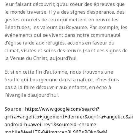
leur faisant découvrir, qu’au coeur des épreuves que
le monde traverse, il y a des signes d’espérance, des
gestes concrets de ceux qui mettent en œuvre les
Béatitudes, les valeurs du Royaume. Par exemple, les
événements qui se vivent dans notre communauté
d’église (aide aux réfugiés, actions en faveur du
climat, visites et soins des œuvre.) sont des signes de
la Venue du Christ, aujourd’hui.
Et si en cette fin d’automne, nous trouvons une
feuille qui bourgeonne dans la nature, n’hésitons
pas à la faire découvrir aux enfants, en écho à
l’évangile d’aujourd’hui.
Source
:
https://www.google.com/search?
q=fra+angelico+jugement+dernier&oq=fra+angelico&aqs
android-huawei-rev1&sourceid=chrome-
mobile&ie=UTF-8#imgrc=n3L96BsRQko6wM