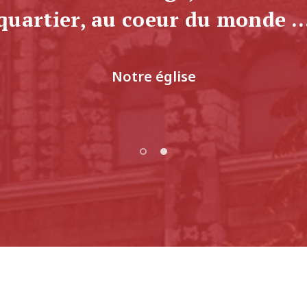
résor spirituel de l’Eglise, c’es
à-dire le Christ lui-même (...)
Concile Vatican II