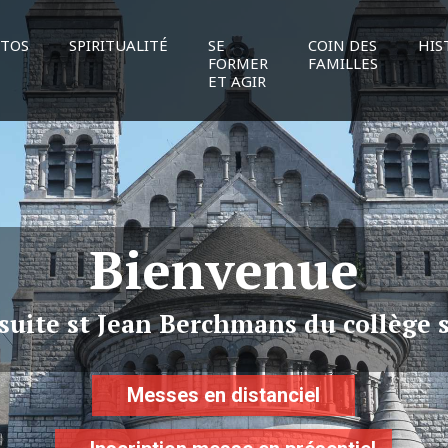
TOS
SPIRITUALITÉ
SE
COIN DES
HIS
FORMER
FAMILLES
ET AGIR
Bienvenue
ésuite st Jean Berchmans du collège 
Messes en distanciel