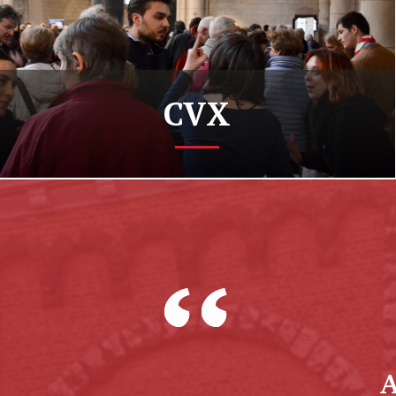
CVX
u