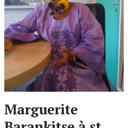
Marguerite
Barankitse à st